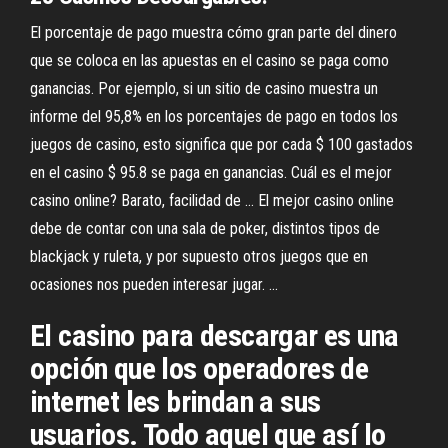
El porcentaje de pago muestra cómo gran parte del dinero
que se coloca en las apuestas en el casino se paga como
ganancias. Por ejemplo, si un sitio de casino muestra un
informe del 95,8% en los porcentajes de pago en todos los
juegos de casino, esto significa que por cada $ 100 gastados
en el casino $ 95.8 se paga en ganancias. Cuál es el mejor
casino online? Barato, facilidad de ... El mejor casino online
debe de contar con una sala de poker, distintos tipos de
blackjack y ruleta, y por supuesto otros juegos que en
ocasiones nos pueden interesar jugar. ...
El casino para descargar es una
opción que los operadores de
internet les brindan a sus
usuarios. Todo aquel que así lo