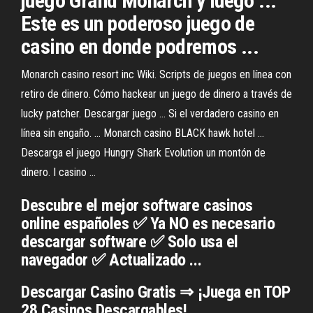
juego Grand Monarch y luego ...
Este es un poderoso juego de
casino en donde podremos ...
Monarch casino resort inc Wiki. Scripts de juegos en línea con
retiro de dinero. Cómo hackear un juego de dinero a través de
lucky patcher. Descargar juego ... Si el verdadero casino en
línea sin engaño. ... Monarch casino BLACK hawk hotel ...
Descarga el juego Hungry Shark Evolution un montón de
dinero. I casino ...
Descubre el mejor software casinos
online españoles ✅ Ya NO es necesario
descargar software ✅ Solo usa el
navegador ✅ Actualizado ...
Descargar
Casino
Gratis ⇒ ¡Juega
en
TOP
28
Casinos
Descargables!