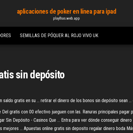
aplicaciones de poker en línea para ipad
playlhas.web.app
DORES
SEMILLAS DE PÓQUER AL ROJO VIVO UK
atis sin depósito
aldo gratis en su ... retirar el dinero de los bonos sin depósito sean ... 
 e Del gratis con 00 efectivo jueguen con las. Ranuras principales pagar
ar Sin Depósito - Casinos Que ... Entra para ver dónde conseguir dinero g
s mejores ... Apuestas online gratis sin deposito regalar dinero boda M