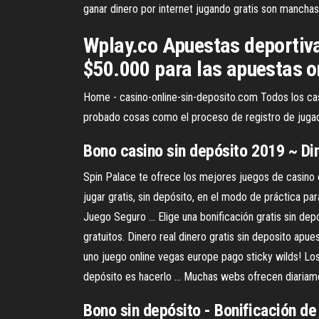
ganar dinero por internet jugando gratis son manchas
Wplay.co Apuestas deportiva
$50.000 para las apuestas o
Home - casino-online-sin-deposito.com Todos los cas
probado cosas como el proceso de registro de jugado
Bono casino sin depósito 2019 ~ Di
Spin Palace te ofrece los mejores juegos de casino on
jugar gratis, sin depósito, en el modo de práctica 
Juego Seguro ... Elige una bonificación gratis sin dep
gratuitos. Dinero real dinero gratis sin deposito apue
uno juego online vegas europe pago sticky wilds! Los
depósito es hacerlo ... Muchas webs ofrecen diariame
Bono sin depósito - Bonificación de