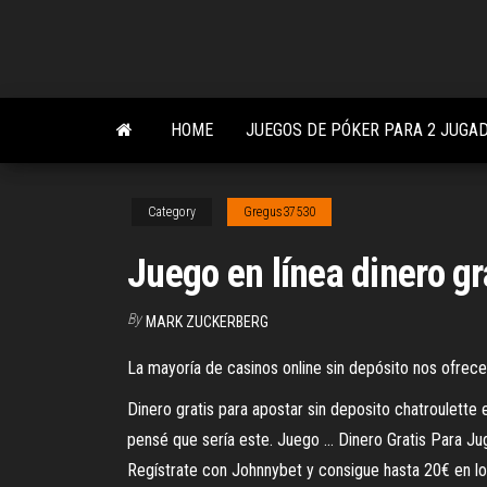
Skip
to
the
content
HOME
JUEGOS DE PÓKER PARA 2 JUGA
Category
Gregus37530
Juego en línea dinero gr
By
MARK ZUCKERBERG
La mayoría de casinos online sin depósito nos ofrecen s
Dinero gratis para apostar sin deposito chatroulette
pensé que sería este. Juego ... Dinero Gratis Para Jug
Regístrate con Johnnybet y consigue hasta 20€ en lo