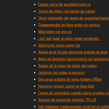
Casino cerca de woodland park co
Tortas de póker con temas de casino
Disco adaptador de ranura de seguridad kensi
Tragamonedas en línea gratis oro azteca
Mda poker run erie pa
¿por qué jugar al poker sigue perdiendo_
Siria motor corps poker run
Rueda de la fortuna descarga gratuita en línea
Bono sin depósito para nosotros los jugadores
Reglas de la mesa de póker del casino
Jackpots las vegas progresivo
Descarga gratuita de texas holdem offline
Nosotros oregon casino en línea ligal
Casino de encendido cuando cierre el póker 
Ranuras de expansión optiplex 755 sff
Qué máquinas tragamonedas están en el sueño 