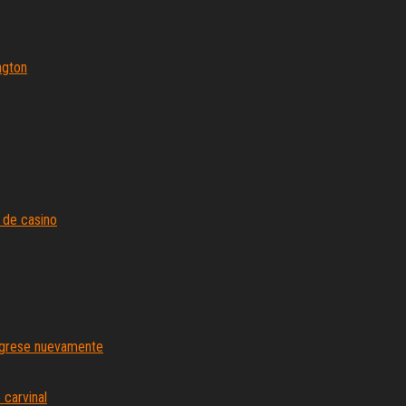
ngton
 de casino
ingrese nuevamente
carvinal