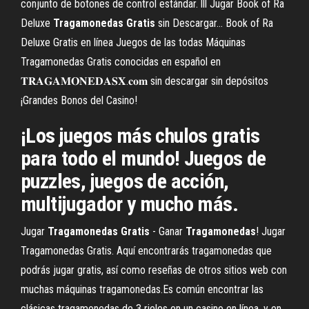
conjunto de botones de control estándar.
lll Jugar Book of Ra
Deluxe
Tragamonedas
Gratis
sin Descargar…
Book of Ra
Deluxe Gratis en línea Juegos de las todas Máquinas
Tragamonedas Gratis conocidas en español en
𝐓𝐑𝐀𝐆𝐀𝐌𝐎𝐍𝐄𝐃𝐀𝐒𝐗.𝐜𝐨𝐦 sin descargar sin depósitos
¡Grandes Bonos del Casino!
¡Los juegos más chulos gratis
para todo el mundo! Juegos de
puzzles, juegos de acción,
multijugador y mucho más.
Jugar
Tragamonedas
Gratis
- Ganar
Tragamonedas
! Jugar
Tragamonedas Gratis. Aquí encontrarás tragamonedas que
podrás jugar gratis, así como reseñas de otros sitios web con
muchas máquinas tragamonedas.Es común encontrar las
clásicas tragamonedas de 3 rieles en un casino en línea, y en