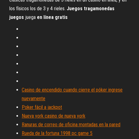
los físicos los de 3 y 4 rieles.
Juegos
tragamonedas
juegos
juega
en
línea
gratis
Casino de encendido cuando cierre el póker ingrese
nuevamente
Poker fácil a jackpot
Nueva york casino de nueva york
Ranuras de correo de oficina montadas en la pared
Rueda de la fortuna 1998 pc game 5