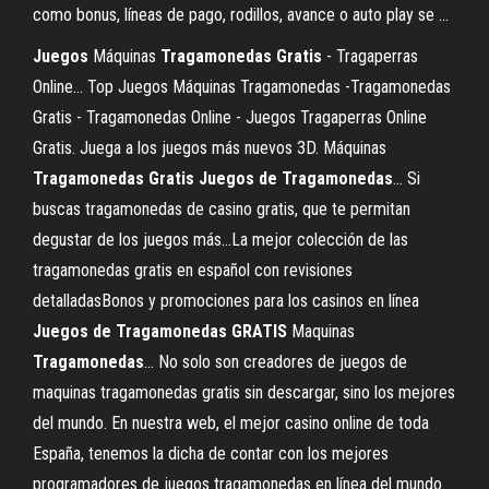
como bonus, líneas de pago, rodillos, avance o auto play se ...
Juegos
Máquinas
Tragamonedas
Gratis
- Tragaperras
Online… Top Juegos Máquinas Tragamonedas -Tragamonedas
Gratis - Tragamonedas Online - Juegos Tragaperras Online
Gratis. Juega a los juegos más nuevos 3D. Máquinas
Tragamonedas
Gratis
Juegos
de
Tragamonedas
… Si
buscas tragamonedas de casino gratis, que te permitan
degustar de los juegos más...La mejor colección de las
tragamonedas gratis en español con revisiones
detalladasBonos y promociones para los casinos en línea
Juegos
de
Tragamonedas
GRATIS
Maquinas
Tragamonedas
... No solo son creadores de juegos de
maquinas tragamonedas gratis sin descargar, sino los mejores
del mundo. En nuestra web, el mejor casino online de toda
España, tenemos la dicha de contar con los mejores
programadores de juegos tragamonedas en línea del mundo.