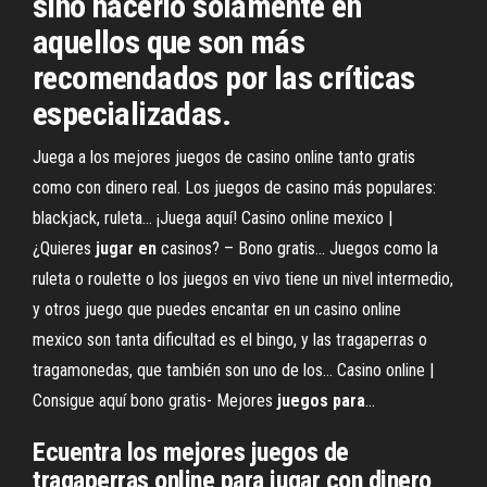
sino hacerlo solamente en
aquellos que son más
recomendados por las críticas
especializadas.
Juega a los mejores juegos de casino online tanto gratis
como con dinero real. Los juegos de casino más populares:
blackjack, ruleta... ¡Juega aquí!
Casino online mexico |
¿Quieres
jugar
en
casinos? – Bono gratis…
Juegos como la
ruleta o roulette o los juegos en vivo tiene un nivel intermedio,
y otros juego que puedes encantar en un casino online
mexico son tanta dificultad es el bingo, y las tragaperras o
tragamonedas, que también son uno de los…
Casino online |
Consigue aquí bono gratis- Mejores
juegos
para
…
Ecuentra los mejores juegos de
tragaperras online para jugar con dinero