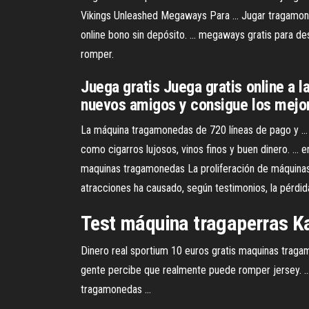
Vikings Unleashed Megaways Para ... Jugar tragamon
online bono sin depósito. ... megaways gratis para de
romper.
Juega gratis Juega gratis online a
nuevos amigos y consigue los mejo
La máquina tragamonedas de 720 líneas de pago y ...
como cigarros lujosos, vinos finos y buen dinero. ...
maquinas tragamonedas La proliferación de máquinas 
atracciones ha causado, según testimonios, la pérdid
Test máquina tragaperras K
Dinero real sportium 10 euros gratis maquinas tragam
gente percibe que realmente puede romper jersey. .
tragamonedas ...