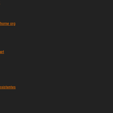
t
thorne org
get
existentes