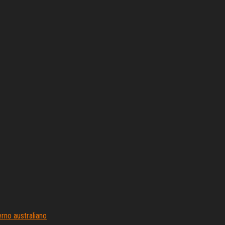
erno australiano