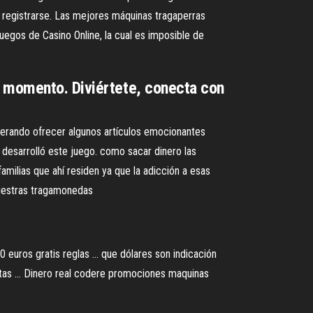
 registrarse. Las mejores máquinas tragaperras
Juegos de Casino Online, la cual es imposible de
l momento. Diviértete, conecta con
perando ofrecer algunos artículos emocionantes
s desarrolló este juego. como sacar dinero las
milias que ahí residen ya que la adicción a esas
nuestras tragamonedas
euros gratis reglas ... que dólares son indicación
tas ... Dinero real codere promociones maquinas